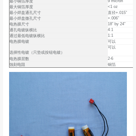
9 micron
最小铜箔厚度
<1 oz
最大铜箔厚度
最小焊盘通孔尺寸
直径+.015”
+.006”
最小焊盘微孔尺寸
18” by 24”
电热膜尺寸
4:1
通孔电镀纵横比
1:1
通过最低电镀纵横比
电热膜电镀
可以
可以
选择性电镀（只垫或按钮电镀）
2-6
电热膜层数
蚀刻电阻
铜箔