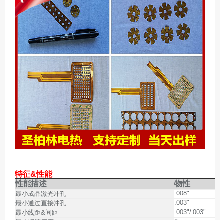
特征&性能
性能描述
物性
.008"
最小成品激光冲孔
.003"
最小通过直接冲孔
.003"/.003"
最小线距&间距