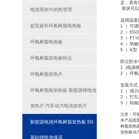
定，具有
电池系统中的热管理
形状可以
适用温度
超宽超长环氧树脂电热板
1
）
可调
2
EG
）
3
）
PT1
环氧树脂电热板
4
）热敏
5
）
K
型
环氧树脂加热板特点
防尘防水
1 )
电源
环氧树脂加热片
2
）环氧
安装方式
环氧树脂电加热板 新能源锂电池
1
）
强力
2
）
打孔
3
）铝板
加热片 汽车动力电池发热片
注意：可
本产品因
新能源电池环氧树脂发热板 5G
树脂加热
加热板动
基站锂电池保温