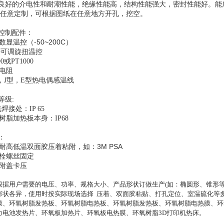
良好的介电性和耐潮性能，绝缘性能高，结构性能强大，
密封性能好。能
任意定制，可根据图纸在任意地方开孔，挖空。
控制配件：
-50~200C
数显温控（
）
O
可调旋扭温控
00
或
PT1000
电阻
，
J
型，
E
型热电偶感温线
:
等级
线焊接处：
IP 65
树脂加热板本身：
IP68
：
3M PSA
耐高低温双面胶压着粘附，如：
栓螺丝固定
附盖卡压
根据用户需要的电压、功率、规格大小、产品形状订做生产(如：椭圆形、锥形等
形状各异，使用时按实际现场选择 压着、双面胶粘贴、打孔定位、室温硫化等多
膜、环氧树脂发热板、环氧树脂电热板、环氧树脂发热板、环氧树脂电热膜、环
力电池发热片、环氧板加热片、环氧板电热膜、环氧树脂3D打印机热床。